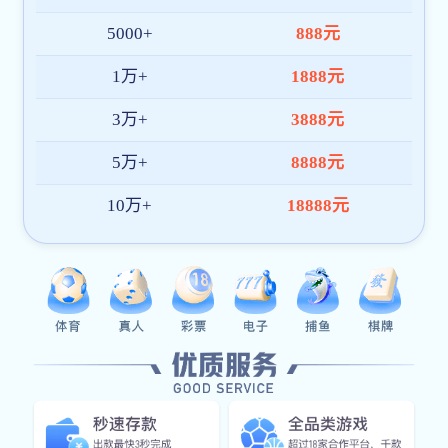
普拉蒂尼作为一名天赋异禀的足球运动员，在职业生
涯初期便展现出了超凡的潜力。他曾效力于法国球队
南锡和圣艾蒂安，并在国内赛场崭露头角。然而，随
着自身实力的提升和国际舞台上的表现，他逐渐意识
到需要更高水平的平台来实现自我价值。此时，尤文
图斯成为了他的理想之地。
在考虑转会事宜时，普拉蒂尼面临着多个选择，但他
深知尤文图斯不仅是一支拥有辉煌历史的球队，更是
一座承载着梦想与荣耀的殿堂。他向往能够与世界顶
级球员同场竞技，并希望通过自己的努力帮助球队取
得更大的成功。因此，当他得知阿涅利家族对他的青
睐时，内心充满了兴奋与期待。
最终，普拉蒂尼决定加盟尤文图斯，这一选择不仅是