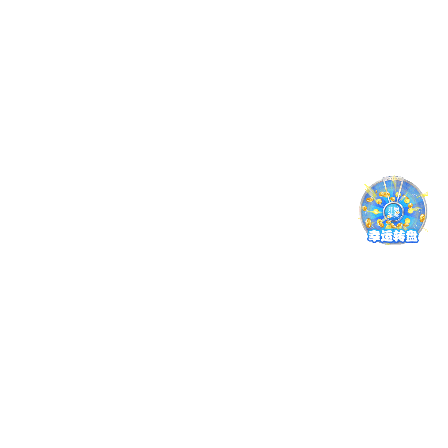
的方式。他希望通过自己的努力，让全家人都看到一
个更加辉煌和成功的自己。
此外，家庭对于普拉蒂尼心理层面的支持也至关重
要。在转会后的适应期，他面临着新的挑战和压力，
而来自亲人的关怀让他更加勇敢地面对困难。正是这
种强大的后盾，使得他能够专注于训练和比赛，全身
心投入到即将开启的新篇章中。
3、阿涅利家的盛情邀请
阿涅利家族作为意大利足球界的重要代表，对普拉蒂
尼加盟尤文起到了关键作用。当年，安杰洛·阿涅利亲
自向普拉蒂尼发出邀请，对其展示出极大的诚意。这
种盛情邀请不仅源于对其球技的认可，更体现了俱乐
部对于未来发展的长远规划。