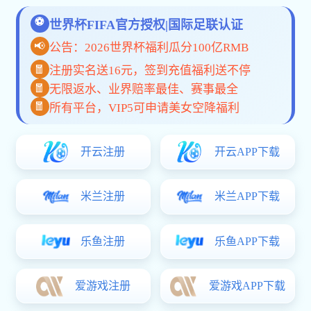
普拉蒂尼回忆加盟尤文经历感谢阿
涅利的盛情邀请与荣耀之旅