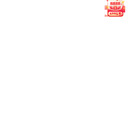
4、荣耀之旅与成就
加入尤文图斯之后，普拉蒂尼迅速展现出了其独特魅
力与过人技术。他凭借精湛的控球能力以及敏锐的比
赛嗅觉，为球队贡献了一系列精彩绝伦的进球及助
攻。同时，他也以其优秀的人格魅力成为队伍中的核
心人物，引领着年轻球员们共同成长，实现团队目
标。
在效力期间，尤文图斯屡次夺得国内联赛冠军及欧洲
赛事殊荣，这些成就不仅满足了广大球迷，也让整个
球队焕发出旺盛斗志。每当举起奖杯那一刻，对于普
拉特来说，不仅是事业上的巅峰，也是对自己奋斗历
程的一种完美诠释。而这些光辉背后，无不蕴藏着汗
水与坚持，是激情燃烧岁月留下来的宝贵财富。