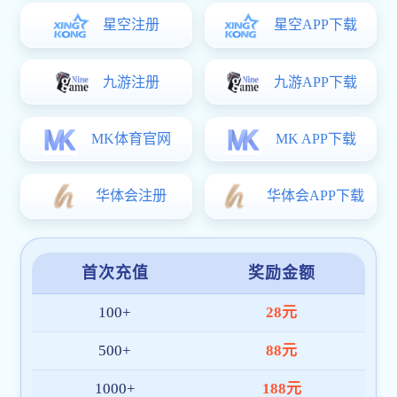
2026-07-09 02:04
42 次阅读
首页
/
体育报道
在足球历史上，米歇尔·普拉蒂尼无疑是一个传奇人
物，他的加盟尤文图斯不仅改变了他的职业生涯，也
为这家意大利豪门带来了无数荣誉。本文将深入探讨
普拉蒂尼回忆自己加盟尤文的经历，以及他对阿涅利
家族盛情邀请的感激之情和在俱乐部所经历的荣耀之
旅。从个人选择、家庭影响、阿涅利的支持，到最终
成就与荣誉，这四个方面将详细阐述普拉蒂尼如何在
尤文书写属于自己的辉煌篇章。
1、个人选择与职业生涯