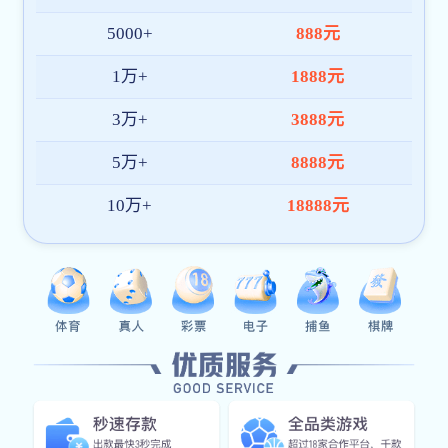
1、旅欧球员的优势
旅欧球员能够在世界最高水平的联赛中锻炼和提升自
己的技术与战术素养，这是他们相较于留在国内联赛
球员的一大优势。在高强度、高对抗性的比赛中，他
们能够迅速适应不同风格的对手，从而提高自身的综
合能力。
此外，欧洲各大俱乐部提供了更为系统化和科学化的
训练设施与条件，这使得旅欧球员能够接触到最新的
训练理念及科技。他们不仅仅是在身体素质上得到提
升，同时也在心理素质和比赛意识上得到了锻炼。
最后，旅欧球员普遍拥有更多国际比赛经验。这种经
验可以帮助他们在重要赛事中保持冷静，并有效应对