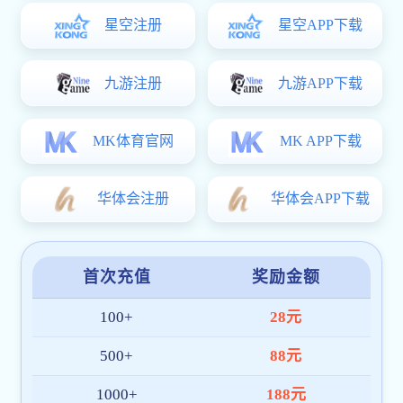
2026-07-04 19:35
39 次阅读
首页
/
体育报道
随着2022年卡塔尔世界杯的临近，各国球队纷纷公布
了各自的参赛大名单。日本国家队在此次比赛中表现
出色，26人大名单中旅欧球员占比高达88%，其中更
有12名球员活跃于五大联赛。这一现象不仅反映了日
本足球近年来的发展水平，也显示出其在国际舞台上
的竞争力。本文将从四个方面深入探讨这一话题，包
括旅欧球员的优势、五大联赛对日本球员成长的重要
性、国家队整体实力的提升及未来展望等。通过这些
分析，我们可以更好地理解日本足球在全球化背景下
所取得的成就。