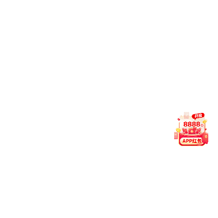
心态的重要元素。作为英超历史上最成功的两个俱乐
部，他们之间每一次碰撞都不仅是一场简单赛事，更
是荣誉之争。因此，这种情感驱动着双方不断追求卓
越，也激励着利物浦球员去争取更多胜利。
综上所述，心理因素以及两队历史背景共同塑造了这
场德比战争中的紧张氛围，而这正是推动双方不断提
高自身竞技水平的重要动力源泉。
4、未来展望与挑战
虽然近19场交锋中利物浦占据了一定优势，但未来依
然充满挑战。随着英超各支球队实力逐渐接近，每一
场比赛都可能出现意外情况。因此，为维持当前良好
状态并继续领先，需要不断优化阵容，加强板凳深
度，以应对日益严峻的新赛季挑战。