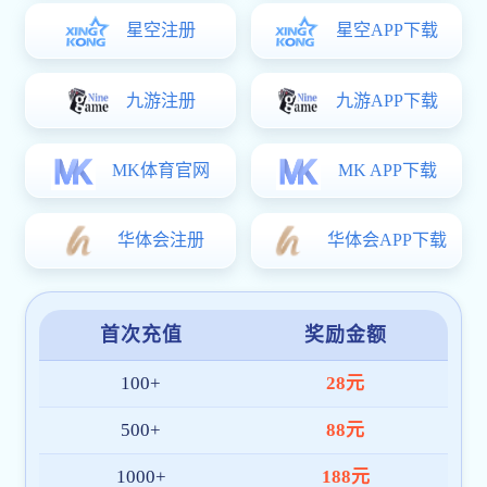
2026-06-29 03:54
29 次阅读
首页
/
体育报道
利物浦与曼联的对决始终是英超联赛中最受瞩目的比
赛之一。近年来，利物浦在与曼联的交锋中表现出
色，近19场交锋取得了7胜9平3负的佳绩。这一战绩
不仅体现了球队在战术和阵容上的优势，也反映了两
队之间历史悠久的竞争关系。本文将从四个方面分析
这一战绩的背后原因，包括球员状态、战术变化、心
理因素及历史背景等方面，以期全面了解利物浦在与
曼联交锋中的优异表现。
1、球员状态及发挥