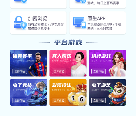
作和个人能力相结合，让他们在关键时刻总能把握住
机会。
2、战术布置与应变能力
每当面对曼联这样的强敌时，利物浦主教练克洛普总
是能够根据对手特点制定相应战术。他善于利用高位
逼抢策略，使得球队在控球前压迫对方后防线，从而
制造失误，并迅速转化为进攻。这种积极主动的战术
风格常常让曼联陷入被动局面。
同时，在比赛过程中，如果局势发生变化或遇到困
难，克洛普也会及时进行调整。例如，他可能会通过
换人或者改变阵型来增强进攻或防守力度，这种灵活
性使得球队更具威胁。而这种应变能力往往成为决定
比赛胜负的重要因素之一。