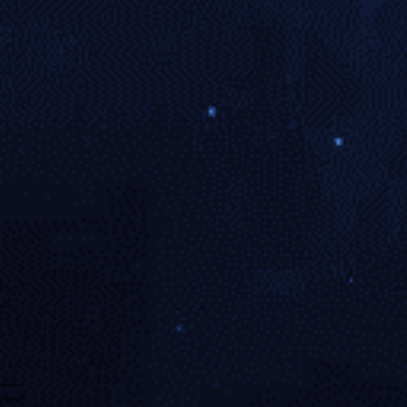
上一篇：
沃尔科特期待阿森纳引进罗杰斯与…
热榜精选
#1
#2
萨哈建议曼联引进恩佐与B费
姆巴佩今