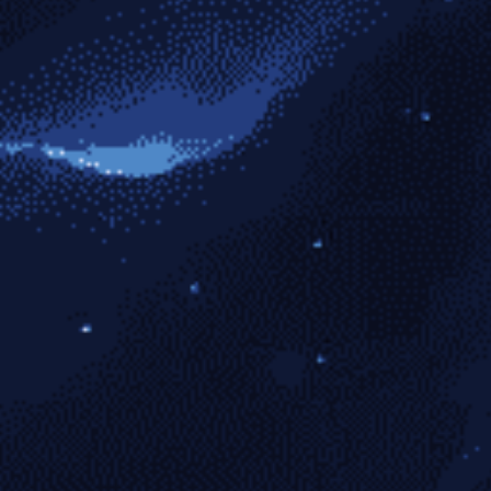
且缺乏明确方向。这
总之，本赛季皇马面
围。如果不能及时解
总结：
综上所述，本赛季皇
体舆论干扰以及潜在
展埋下隐患。因此，
现目标再度崛起。
只有当所有相关方齐
来，希望能够看到一