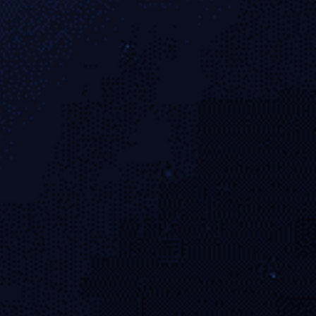
挑战。
个管理架构及文化氛
标实现。
张、战术执行障碍、媒
竞技状态，也为未来发
便恢复队伍凝聚力，实
马德里重回正轨。在未