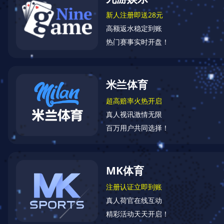
皇马
本赛季，皇家马德里
盾，这些风波不仅影
深入回顾与分析。首