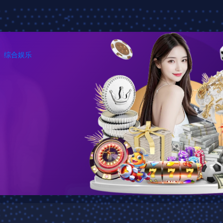
全天更新 ·
江
步
无论您身在何处，
江南手机网
的观赛体验。
下载客户端
网页