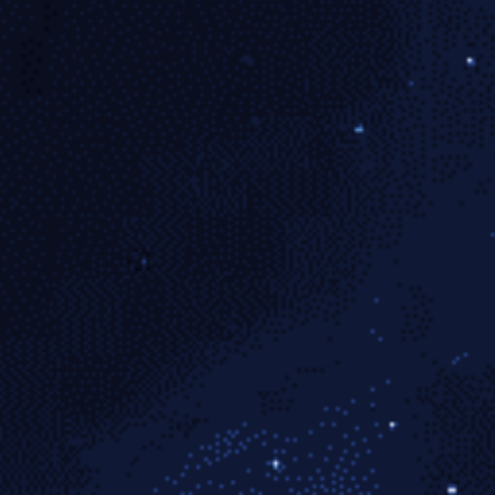
队带来了额外负担。
一些媒体报道称队内
实，但却极大地干扰
球员都不得不承受来
同时，为了回应媒体
息公众的不安，反而
的不稳定性。
4、反映出
通过对皇马更衣室风
俱乐部所面临的一系
显，使得整体协调性
与此同时，高层决策