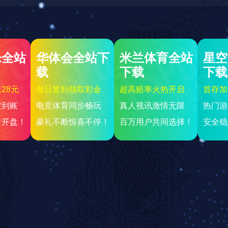
队内部问题的报道及其影响；最后，将讨论这些风波如何反映出
我们将全面了解这一系列内讧事件背后的深层次原因。
系微妙变化
内气氛相对和谐，但随着比赛压力加大，球员之间的关系开始出
到沮丧，从而导致他们与其他队友之间产生误解。这种情绪上的
自为政。
赛后，一名主力前锋因未能进球而情绪低落，与另一位年轻小将
连串相互指责，使得更衣室里的气氛变得剑拔弩张。这样的事情
应该共同努力赢得胜利的球队，变成了一个充满敌意的小团体。
秀之间的代沟也开始显现。一些老将认为年轻人不够尊重传统，
这种代际差异不仅影响了场上配合，也进一步加剧了更衣室内部
术与执行力冲突