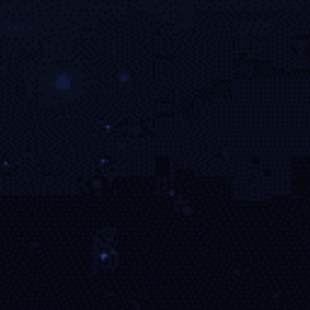
约而非
-17
推荐
2026-06-12
推荐
联系我们
重庆市渝中区民权路415号
support@ootbv.com
a
服