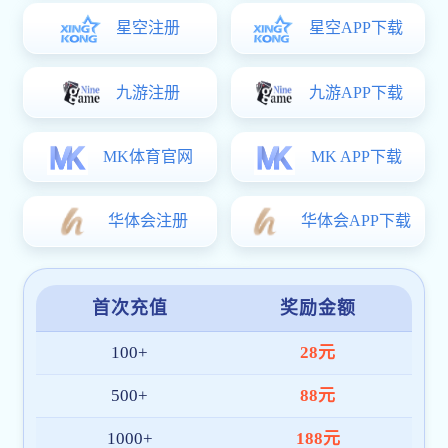
2026-06-23 04:47
32 次阅读
首页
/
体育报道
在这场激动人心的比赛中，山东泰山队客场以3:2逆转
战胜深圳新鹏城，展现了球队的拼搏精神和顽强斗
志。比赛过程中，山东泰山队在上半场一度落后，但
凭借下半场的出色表现和球员们的不懈努力，成功实
现逆转。这不仅是一次精彩的胜利，更是对所有现场
支持的球迷们热情助威的一次感恩回馈。本文将从比
赛过程、球队表现、球迷支持以及未来展望四个方面
进行详细阐述，力求全方位呈现这一重要时刻。
1、比赛过程分析