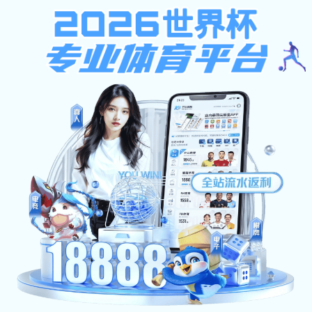
注册入口
全天更新 ·
江南手机网页版
赛事实时同步
无论您身在何处，
江南手机网页版APP
为您带来高
速、高清、稳定的观赛体验。
下载客户端
网页端访问