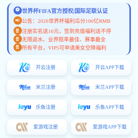
山东泰山客场逆转深圳新鹏城感谢
所有现场支持的球迷们的热情助威