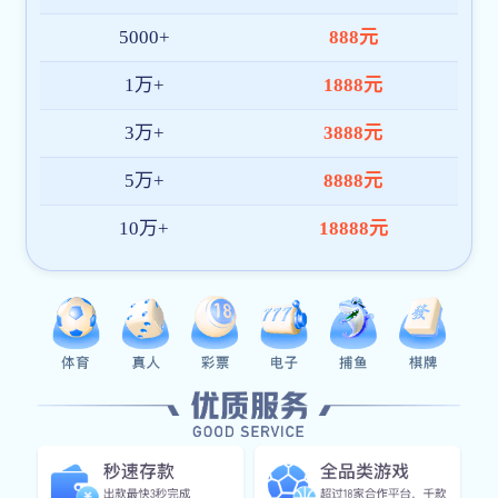
本场比赛伊始，双方均展现出强烈的竞争欲望。开局
阶段，深圳新鹏城利用主场之利展开强势攻势，并很
快取得领先。这一进球让他们士气高涨，而山东泰山
队则显得有些迟缓。然而，在经历了短暂的低迷后，
山东泰山逐渐找回节奏，通过不断组织进攻来试图扭
转局面。
进入下半场之后，山东泰山调整了战术部署，加强了
中场控制与前锋线之间的配合。随着时间推移，他们
开始逐渐掌握比赛主动权。在第60分钟时，经过几次
有效传递，一名前锋抓住机会打入扳平进球，这一瞬
间点燃了全队和现场观众的激情。
接下来的时间里，山东泰山持续施压，对手防线频频
出现漏洞。最终，在终场前不久，他们又一次成功破