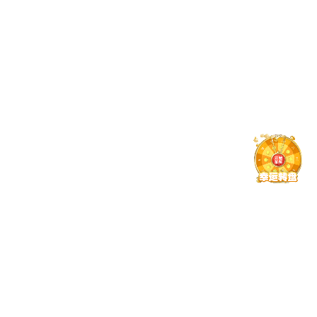
使得团队能够迎难而上，把握住赢得比赛的大好机
会。
最后，此役中一些年轻球员表现尤为抢眼。他们不仅
展现出了良好的技术能力，还兼具勇敢与智慧，为球
队注入新的活力。这种积极向上的氛围，无疑会为未
来的发展奠定坚实基础。
3、球迷支持的重要性
在这场令人振奋的胜利背后，还有一个不可忽视的重
要因素，那就是现场球迷们热情洋溢的支持。他们用
呐喊声和加油声为球队注入动力，无形中成为了球队
取胜的重要推动力。当比分落后的时候，是他们坚定
不移的支持让球员们没有放弃希望，并保持拼搏精
神。