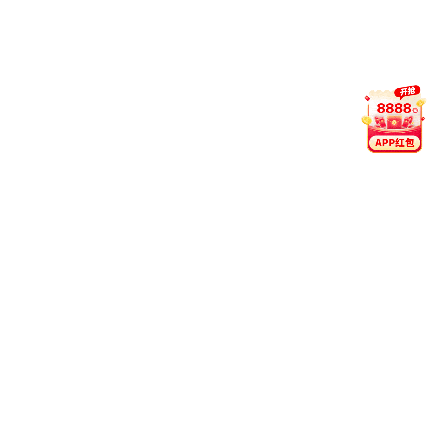
们看到了不同类型球员所具备共同目标—追求胜利与
突破自我极限的重要性。
4、未来的发展趋势
随着篮球运动的发展，越来越多的新秀涌现，他们具
备非常高水平且全面技能，都有潜质成为下一个能够
创造传奇记录的人物。从目前来看，联盟内这种趋势
仍将会持续。每一位年轻选手都希望能够模仿偶像，
将自己的名字铭刻于历史之上。因此，我们或许会看
到更多的新星踏入这个神秘领域，实现属于他们自己
的辉煌时刻。
同时，各支球队也逐渐意识到培养多面手的重要性，
这使得训练方案日益向全面化发展。不再单纯只关注
传统位置上的技能训练，而是希望每位球员都能够具