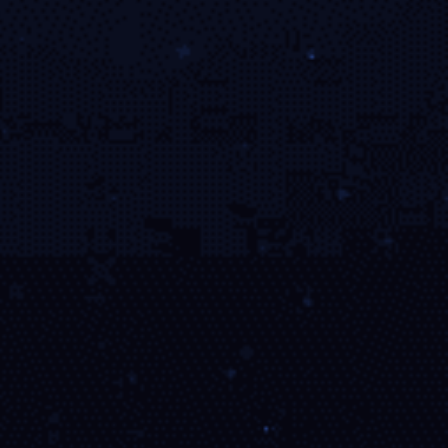
亚沙里希望留在米兰一年证明
自己多
2026-07-24
推荐
江南手机网页版
江南手机网页版官方网站【KY1.AC】官网认证:手机版、
pp下载、登录入口、官方网站、网页版、平台、网址、地
址、注册、娱乐，江南手机网页版(中国)官方网站欢迎大家
选择真正的官方通道，同时我们提供全天候7x24小时在线
务，第一时间处理各类问题，正规集团平台有保障，欢迎
体验！