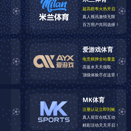
专线服务正式开通
提升球迷的观赛体验，
往比赛现场，促进社区
，包括其背景与意义、