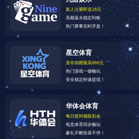
为蓉城而战成都
在成都这座充满活力
成都公交与蓉城足球
文化建设，并增强球