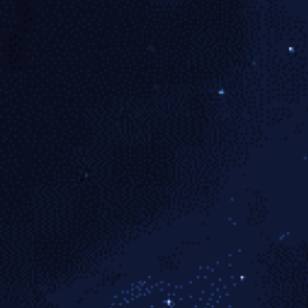
过比赛的问题，使得
堵会导致许多观众无
另一方面，这样的措
合的新朋友，共同分
动有趣。此外，对于
同时，通过这样的方
同期待着即将到来的
人生经历，加深了他
4、未来发
展望未来，这项“为蓉
重要赛事或节庆活动
馈不断优化现有线路