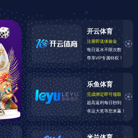
App
公司
体育
注册入口
简介
报道
南手机网页版
赛事实时同
页版APP
为您带来高速、高清、稳定
端访问